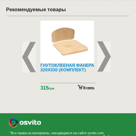
Рекомендуемые товары
Р НА МЕСЯЦ СУХ.-
ГНУТОКЛЕЕНАЯ ФАНЕРА
НАБОР ДЛЯ МАРК
 В АЛЮМИН.
320Х330 (КОМПЛЕКТ)
ДОСКИ,ФЛИПЧАРТ
 90X60
315
942
Купить
Купить
н
грн
грн
"Все права на материалы, находящиеся на сайте osvito.com,