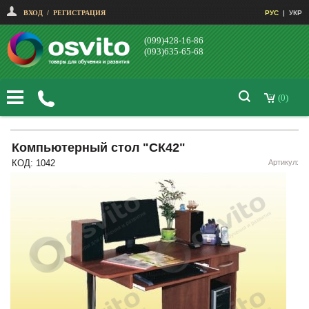
ВХОД
/
РЕГИСТРАЦИЯ
РУС
|
УКР
(099)428-16-86
(093)635-65-68
(0)
Компьютерный стол "СК42"
КОД: 1042
Артикул: