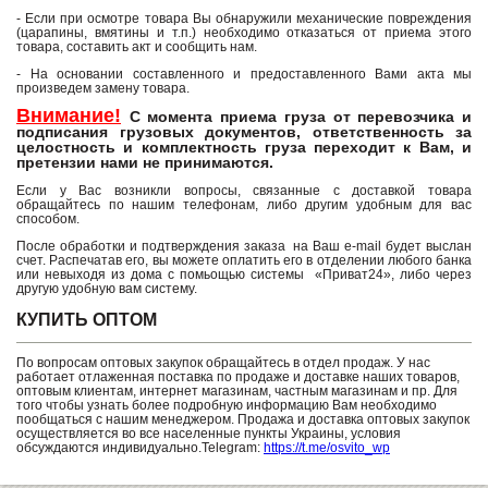
- Если при осмотре товара Вы обнаружили механические повреждения
(царапины, вмятины и т.п.) необходимо отказаться от приема этого
товара, составить акт и сообщить нам.
- На основании составленного и предоставленного Вами акта мы
произведем замену товара.
Внимание!
С момента приема груза от перевозчика и
подписания грузовых документов, ответственность за
целостность и комплектность груза переходит к Вам, и
претензии нами не принимаются.
Если у Вас возникли вопросы, связанные с доставкой товара
обращайтесь по нашим телефонам, либо другим удобным для вас
способом.
После обработки и подтверждения заказа на Ваш e-mail будет выслан
счет. Распечатав его, вы можете оплатить его в отделении любого банка
или невыходя из дома с помьощью системы «Приват24», либо через
другую удобную вам систему.
КУПИТЬ ОПТОМ
По вопросам оптовых закупок обращайтесь в отдел продаж. У нас
работает отлаженная поставка по продаже и доставке наших товаров,
оптовым клиентам, интернет магазинам, частным магазинам и пр. Для
того чтобы узнать более подробную информацию Вам необходимо
пообщаться с нашим менеджером. Продажа и доставка оптовых закупок
осуществляется во все населенные пункты Украины, условия
обсуждаются индивидуально.Telegram:
https://t.me/osvito_wp